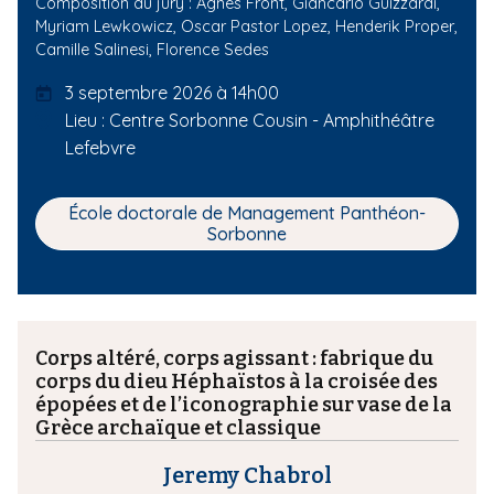
Composition du jury :
Agnes Front,
Giancarlo Guizzardi,
Myriam Lewkowicz,
Oscar Pastor Lopez,
Henderik Proper,
Camille Salinesi,
Florence Sedes
3 septembre 2026 à 14h00
Lieu : Centre Sorbonne Cousin - Amphithéâtre
Lefebvre
École doctorale de Management Panthéon-
Sorbonne
Corps altéré, corps agissant : fabrique du
corps du dieu Héphaïstos à la croisée des
épopées et de l’iconographie sur vase de la
Grèce archaïque et classique
Jeremy Chabrol