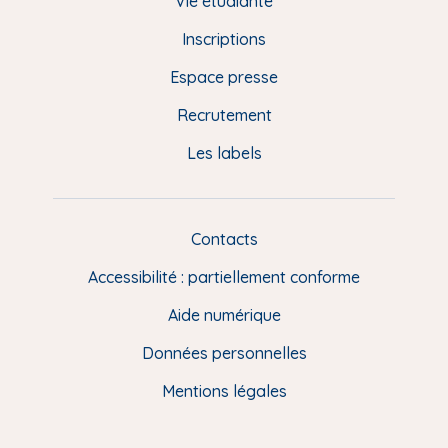
d
Vie étudiante
d
Inscriptions
e
Espace presse
p
Recrutement
a
Les labels
g
e
F
Contacts
L
R
i
Accessibilité : partiellement conforme
e
n
Aide numérique
s
Données personnelles
u
t
Mentions légales
i
l