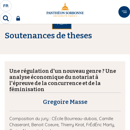
A
FR
S
F
l
É
R
l
R
HDR
L
e
e
E
r
c
Soutenances de theses
C
h
a
T
e
u
r
E
c
c
U
o
h
R
n
e
Une régulation d'un nouveau genre ? Une
D
r
t
analyse économique du notariat à
E
e
l'épreuve de la concurrence et de la
L
n
féminisation
A
u
N
p
Gregoire Masse
G
r
U
i
Composition du jury :
CÉcile Bourreau-dubois,
Camille
E
n
Chaserant,
Benoit Coeure,
Thierry Kirat,
FrÉdÉric Marty,
c